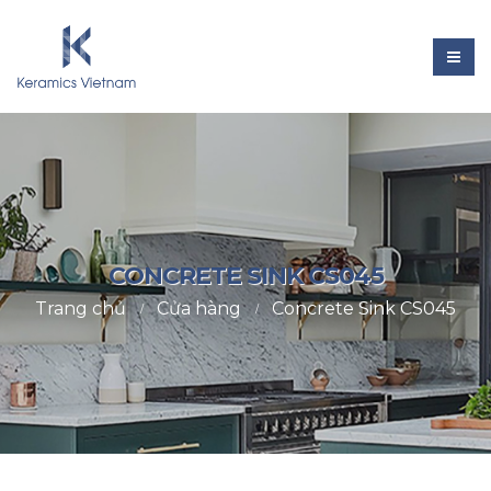
CONCRETE SINK CS045
Trang chủ
Cửa hàng
Concrete Sink CS045