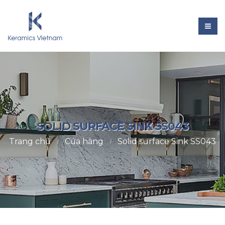
SOLID SURFACE SINK SS043
Trang chủ
Cửa hàng
Solid surface Sink SS043