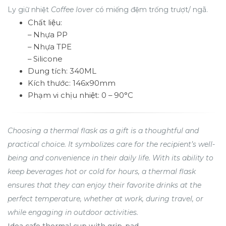
Ly giữ nhiệt
Coffee lover
có miếng đệm trống trượt/ ngã.
Chất liệu:
– Nhựa PP
– Nhựa TPE
– Silicone
Dung tích: 340ML
Kích thước: 146x90mm
Phạm vi chịu nhiệt: 0 – 90°C
Choosing a thermal flask as a gift is a thoughtful and
practical choice. It symbolizes care for the recipient’s well-
being and convenience in their daily life. With its ability to
keep beverages hot or cold for hours, a thermal flask
ensures that they can enjoy their favorite drinks at the
perfect temperature, whether at work, during travel, or
while engaging in outdoor activities.
Idea cafe thermal cup with grip-pad.