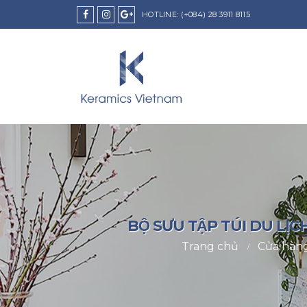
HOTLINE:
(+084) 28 3911 8115
BỘ SƯU TẬP TÚI DU 
Trang chủ
Cửa hàn