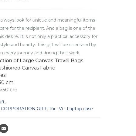
 always look for unique and meaningful items
care for the recipient. And a bag is one of the
is desire. It is not only a practical accessory for
style and beauty. This gift will be cherished by
in every journey and during their work.
ction of Large Canvas Travel Bags
Fashioned Canvas Fabric
es:
x30 cm
8×50 cm
ift
,
 CORPORATION GIFT
,
Túi - Ví - Laptop case