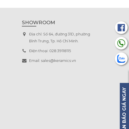
SHOWROOM
Địa chỉ:
Số 64, đường 31D, phường
Bình Trưng, Tp. Hồ Chí Minh.
Điện thoại:
028.39118115
Email:
sales@keramics.vn
NHẬN BÁO GIÁ NGAY