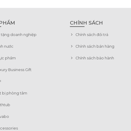
 PHẨM
CHÍNH SÁCH
 tặng doanh nghiệp
Chính sách đổi trả
̀nh nước
Chính sách bán hàng
ực phẩm
Chính sách bảo hành
xury Business Gift
P
t bị phòng tắm
thtub
vabo
cessories