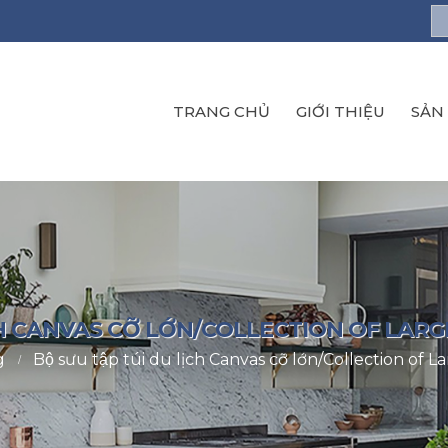
TRANG CHỦ
GIỚI THIỆU
SẢN
LỊCH CANVAS CỠ LỚN/COLLECTION OF LA
g
Bộ sưu tập túi du lịch Canvas cỡ lớn/Collection of