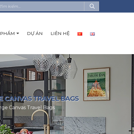
 PHẨM
DỰ ÁN
LIÊN HỆ
RGE CANVAS TRAVEL BAGS
 Large Canvas Travel Bags