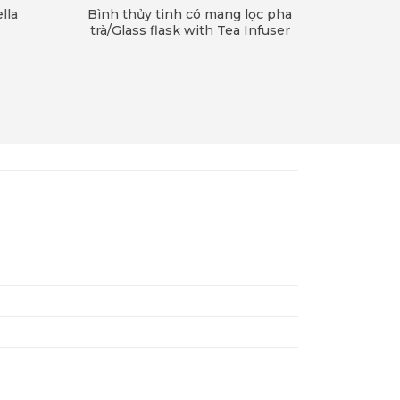
a
Bình thủy tinh có mang lọc pha
Bình gi
trà/Glass flask with Tea Infuser
nước/Water 