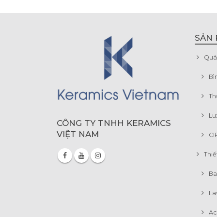
SẢN
Quà
Bi
Th
Lu
CÔNG TY TNHH KERAMICS
VIỆT NAM
CI
Thiế
Ba
La
Ac