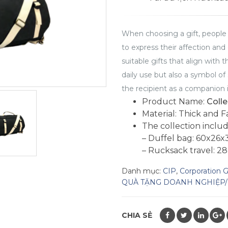
When choosing a gift, people
to express their affection and 
suitable gifts that align with th
daily use but also a symbol of 
the recipient as a companion 
Product Name:
Colle
Material: Thick and 
The collection includ
– Duffel bag: 60x26
– Rucksack travel: 2
Danh mục:
CIP
,
Corporation G
QUÀ TẶNG DOANH NGHIỆP/
CHIA SẺ