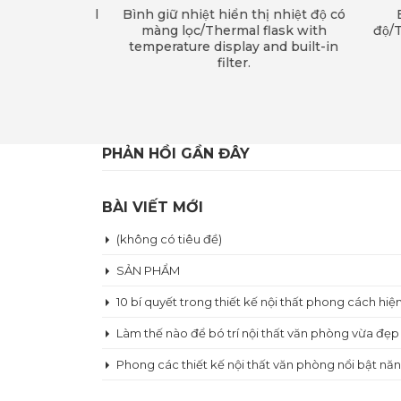
i xách/Thermal
Bình giữ nhiệt hiển thị nhiệt độ có
Bì
ndle.
màng lọc/Thermal flask with
độ/T
temperature display and built-in
filter.
PHẢN HỒI GẦN ĐÂY
BÀI VIẾT MỚI
(không có tiêu đề)
SẢN PHẨM
10 bí quyết trong thiết kế nội thất phong cách hiệ
Làm thế nào để bó trí nội thất văn phòng vừa đẹp
Phong các thiết kế nội thất văn phòng nổi bật năn